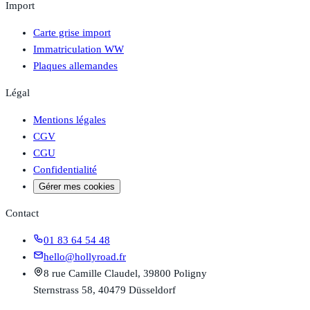
Import
Carte grise import
Immatriculation WW
Plaques allemandes
Légal
Mentions légales
CGV
CGU
Confidentialité
Gérer mes cookies
Contact
01 83 64 54 48
hello@hollyroad.fr
8 rue Camille Claudel, 39800 Poligny
Sternstrass 58, 40479 Düsseldorf