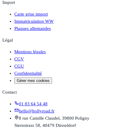
Import
Carte grise import
Immatriculation WW
Plaques allemandes
Légal
Mentions légales
CGV
CGU
Confidentialité
Gérer mes cookies
Contact
01 83 64 54 48
hello@hollyroad.fr
8 rue Camille Claudel, 39800 Poligny
Sternstrass 58, 40479 Düsseldorf