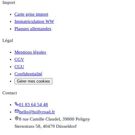
Import
Carte grise import
Immatriculation WW
Plaques allemandes
Légal
Mentions légales
CGV
CGU
Confidentialité
Gérer mes cookies
Contact
01 83 64 54 48
hello@hollyroad.fr
8 rue Camille Claudel, 39800 Poligny
Sternstrass 58, 40479 Düsseldorf