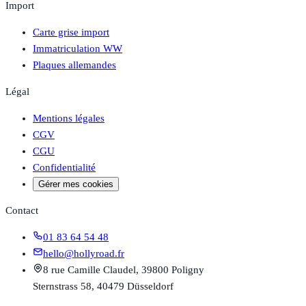
Import
Carte grise import
Immatriculation WW
Plaques allemandes
Légal
Mentions légales
CGV
CGU
Confidentialité
Gérer mes cookies
Contact
01 83 64 54 48
hello@hollyroad.fr
8 rue Camille Claudel, 39800 Poligny
Sternstrass 58, 40479 Düsseldorf