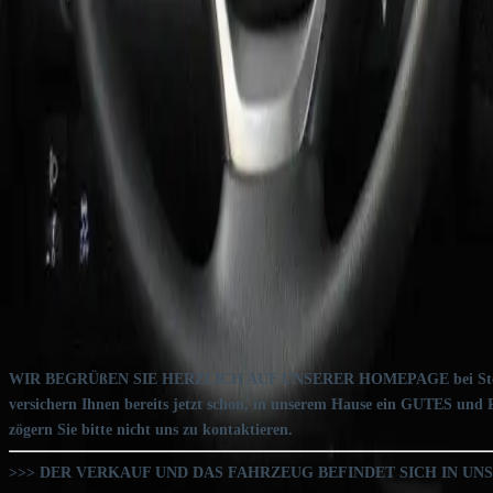
Système Start-Stop
Système d'aide au stationnement - capteurs avant
Vitres électriques
Volant multifonction
Divertissement et médias
(
3
)
Sûreté et sécurité
(
14
)
Autres
(
5
)
Description
Descriptif du garage vendeur
Certaines propositions, tels les financements ou reprises, ne concernent
WIR BEGRÜßEN SIE HERZLICH AUF UNSERER HOMEPAGE bei Steinbeck Aut
versichern Ihnen bereits jetzt schon, in unserem Hause ein GUTES un
zögern Sie bitte nicht uns zu kontaktieren.
>>> DER VERKAUF UND DAS FAHRZEUG BEFINDET SICH IN UNS