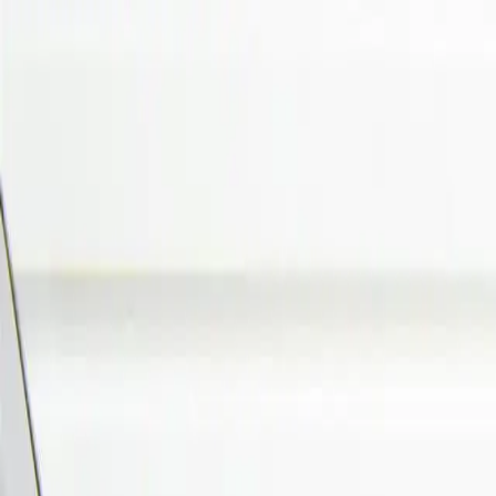
Rechercher
Comment ça marche
FAQ
Blog
Rechercher un véhicule
Comment ça marche
FAQ
Blog
Se connecter
Créer un compte
Accueil
/
Voitures d'occasion
/
Honda
/
CR-V
/
Honda CR-V Comfort 2W