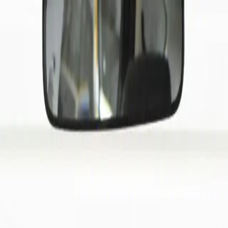
Import
D+Nur.31.750km+PDC+AHK