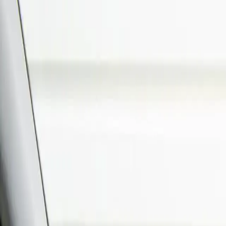
Voir toutes les photos (
15
)
1
/
15
Honda CR-V Comfort 2WD+Nur
Partager
Allemagne
15 490 €
Être contacté par un conseiller
Faire inspecter —
350
€
Nos formules d'import
Light
Accompagnement administratif
799
€