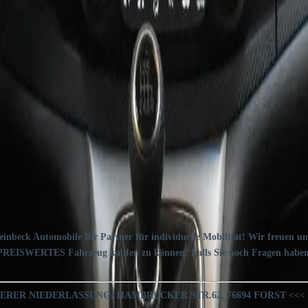
 que les résidents de leur pays.
omobile Ihr Partner für individuelle Mobilität! Wir freuen uns seh
d PREISWERTES Fahrzeug kaufen zu können! Falls Sie noch Fragen haben
ERER NIEDERLASSUNG: HAMBRÜCKER STR.62, 76694 FORST <<<