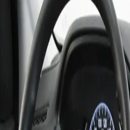
Kilométrage
31 750 km
Énergie
Essence
Boîte
Manuelle
Puissance
155 Ch