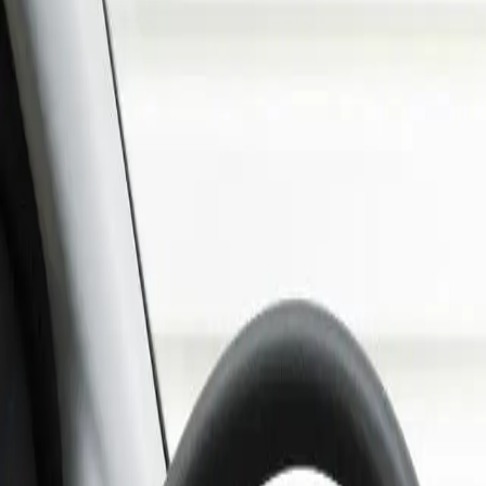
Flex
Le plus populaire
1 899
€
Sérénité
Livraison à domicile
2 299
€
En savoir plus sur nos formules →
Caractéristiques principales
Mise en circulation
05/2014