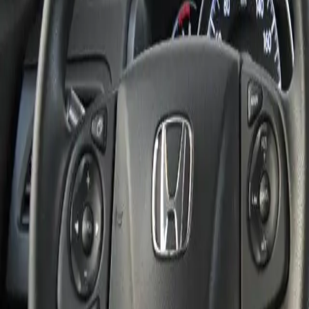
Vendeur
Professionnel
1
Vignette Crit'Air
Classe
1
Informations complémentaires
Type de véhicule
SUV/Tout-terrain/Pick-up
Couleur extérieure
Gris
Intérieur
Velours
Nombre de portes
4
Nombre de places
5
Norme EU
Euro 5